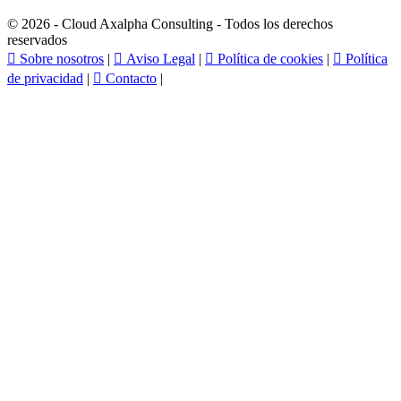
© 2026 - Cloud Axalpha Consulting - Todos los derechos
reservados

Sobre nosotros
|

Aviso Legal
|

Política de cookies
|

Política
de privacidad
|

Contacto
|