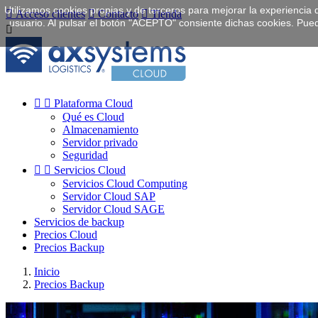
Utilizamos cookies propias y de terceros para mejorar la experiencia 

Acceso clientes

Contacto

Tienda
usuario. Al pulsar el botón "ACEPTO" consiente dichas cookies. Pue



Plataforma Cloud
Qué es Cloud
Almacenamiento
Servidor privado
Seguridad


Servicios Cloud
Servicios Cloud Computing
Servidor Cloud SAP
Servidor Cloud SAGE
Servicios de backup
Precios Cloud
Precios Backup
Inicio
Precios Backup